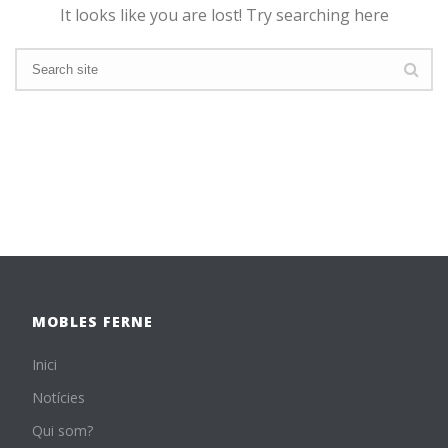
It looks like you are lost! Try searching here
MOBLES FERNE
Inici
Notícies
Qui som?