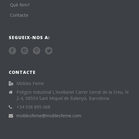
Què fem?
Contacte
SEGUEIX-NOS A:
CONTACTE
Mobles Ferne
Polígon Industrial L'Avellanet Carrer Serrat de la Creu, N
2-4, 08554 Sant Miquel de Balenyà, Barcelona
+34 938 895 068
moblesferne@moblesferne.com